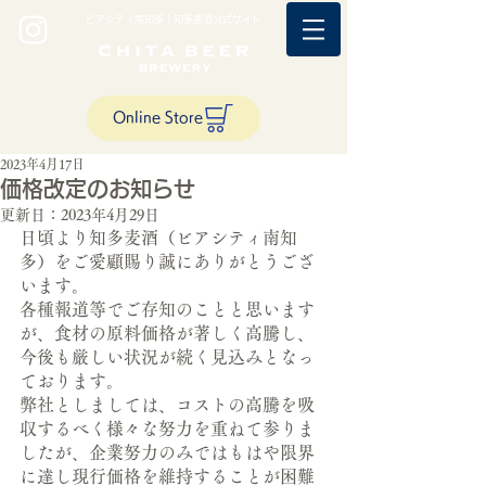
ビアシティ南知多｜知多麦酒公式サイト
Online Store
2023年4月17日
価格改定のお知らせ
更新日：
2023年4月29日
日頃より知多麦酒（ビアシティ南知
多）をご愛顧賜り誠にありがとうござ
います。
各種報道等でご存知のことと思います
が、食材の原料価格が著しく高騰し、
今後も厳しい状況が続く見込みとなっ
ております。
弊社としましては、コストの高騰を吸
収するべく様々な努力を重ねて参りま
したが、企業努力のみではもはや限界
に達し現行価格を維持することが困難