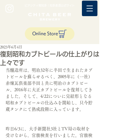
ビアシティ南知多｜知多麦酒公式サイト
Online Store
2023年6月4日
復刻昭和カブトビールの仕上がりは
上々です
当醸造所は、明治32年に半田で生まれたカブ
トビールを蘇らせるべく、2005年に（一社）
赤煉瓦倶楽部半田と共に明治のカブトビー
ル、2016年に大正カブトビールを復刻してき
ました。そして、4/22についに完結形となる
昭和カブトビールの仕込みを開始し、只今貯
蔵タンクにて熟成段階に入っています。
昨日6/3に、大手新聞社3社とTV局の取材を
受けながら、官能検査を行いました。官能検