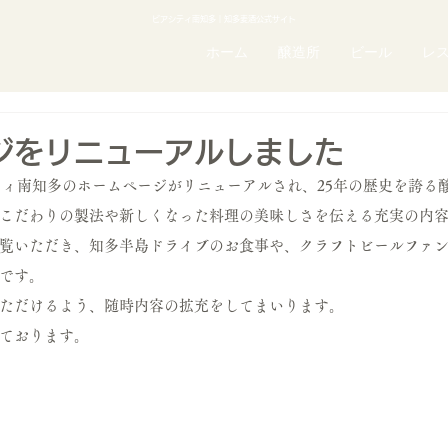
ビアシティ南知多｜知多麦酒公式サイト
ホーム
醸造所
ビール
レ
ジをリニューアルしました
アシティ南知多のホームページがリニューアルされ、25年の歴史を誇る
こだわりの製法や新しくなった料理の美味しさを伝える充実の内
覧いただき、知多半島ドライブのお食事や、クラフトビールファ
です。
ただけるよう、随時内容の拡充をしてまいります。
ております。