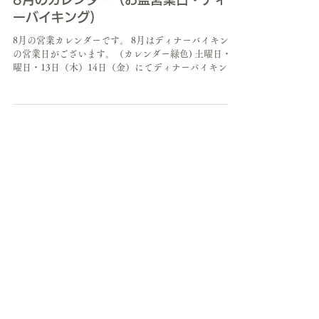
7月13日
RESTAURANT
8月のカレンダー（お盆営業日・ディナ
ーバイキング)
8月の営業カレンダーです。 8月はディナーバイキング
の営業日がございます。（カレンダー緑色) 土曜日・日
曜日・13日（木）14日（金）にてディナーバイキング
開催いたします。 ※ディナーバイキング価格（税込
み） 大人3,580円 小学生2,180円 幼児（3歳ま
で）880円 65歳～ 3,280円 ※8月13日（木）～8月16
日（日）の期間 ご予約が2部制とさせていただきま
す。 1部 11：00～12：30 2部 13：00～14：
30 お盆中のランチバイキングは混雑が予想されま
す。 ご了承いただきますようお願いいたします。 デ
ィナーバイキングもご予約承って御座います。 この機
会にどうぞご利用ください。